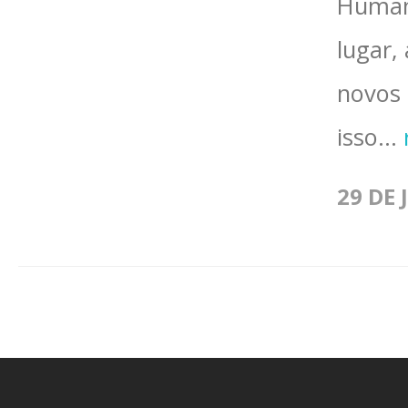
Humana
lugar,
novos 
isso...
29 DE 