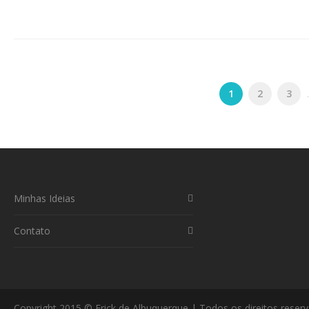
1
2
3
.
Minhas Ideias
Contato
Copyright 2015 © Erick de Albuquerque | Todos os direitos reser